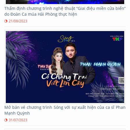
Thẩm định chương trình nghệ thuật “Giai điệu miền cửa biển”
do Đoàn Ca múa Hải Phòng thực hiện
21/08/2023
Mở bán vé chương trình Sóng với sự xuất hiện của ca sĩ Phan
Mạnh Quỳnh
31/07/2023